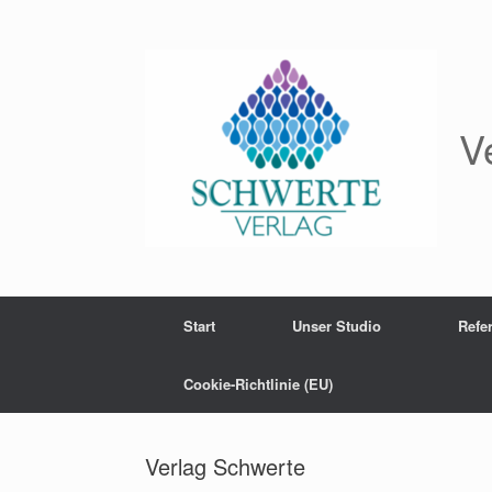
Zum
Inhalt
springen
V
Start
Unser Studio
Refe
Cookie-Richtlinie (EU)
Verlag Schwerte