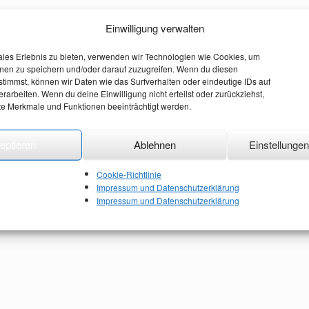
res Unternehmens und Ihrer Produkte mit Produktionen aus den Bereichen
Einwilligung verwalten
gsprodukte.
ionen aus den Bereichen Multimedia, Smartphone Applikationen und
ales Erlebnis zu bieten, verwenden wir Technologien wie Cookies, um
nen zu speichern und/oder darauf zuzugreifen. Wenn du diesen
timmst, können wir Daten wie das Surfverhalten oder eindeutige IDs auf
rarbeiten. Wenn du deine Einwilligung nicht erteilst oder zurückziehst,
e Merkmale und Funktionen beeinträchtigt werden.
amifikation, Edutainment und Werbung
roduktion nach Ihren Wünschen von der Content-Recherche, über das
eptieren
Ablehnen
Einstellunge
Cookie-Richtlinie
Impressum und Datenschutzerklärung
Impressum und Datenschutzerklärung