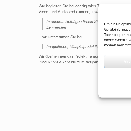
Wie begleiten Sie bei der digitalen Transformation Ih
Video- und Audioproduktionen, sowie klassische Verla
In unseren Beiträgen finden Sie Referenzprodukt
Um dir ein optim
Lehrmedien
Geräteinformatio
Technologien zus
…wir unterstützen Sie bei
dieser Website ve
können bestimmt
Imagefilmen, Hörspielproduktionen, Enterprise G
Wir übernehmen das Projektmanagement Ihrer Medienp
Akz
Produktions-Skript bis zum fertigen Medium.