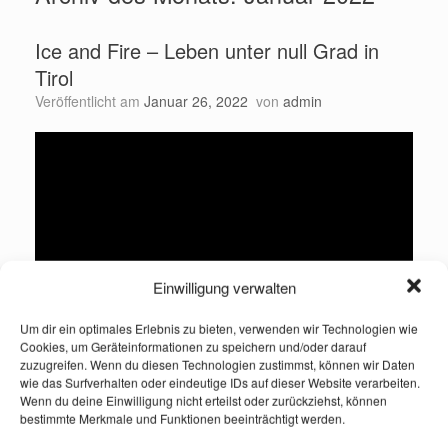
Ice and Fire – Leben unter null Grad in
Tirol
Veröffentlicht am
Januar 26, 2022
von
admin
Einwilligung verwalten
Um dir ein optimales Erlebnis zu bieten, verwenden wir Technologien wie
Cookies, um Geräteinformationen zu speichern und/oder darauf
zuzugreifen. Wenn du diesen Technologien zustimmst, können wir Daten
… es waren Myriaden im Erstarren zu ebenmäßiger Vielfalt
wie das Surfverhalten oder eindeutige IDs auf dieser Website verarbeiten.
kristallisch zusammengeschossener Wasserteilchen
Wenn du deine Einwilligung nicht erteilst oder zurückziehst, können
(Thomas Mann – Der Zauberberg)
bestimmte Merkmale und Funktionen beeinträchtigt werden.
Helga Tötsch
ist Fotografin und lebt in Weer, Tirol. Sie ist