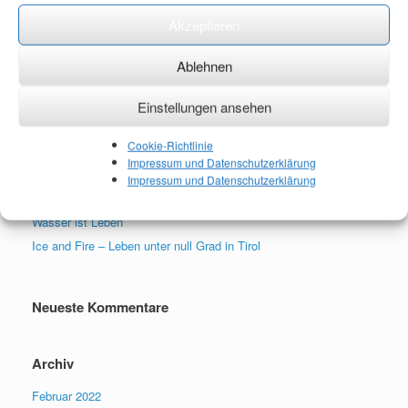
Mitglied mehrerer Fotovereine und ist bekannt für Ihre
Akzeptieren
zahlreichen Fotopublikationen. Gemeinsam mit Ihrem Mann, der
Künstler ist, hat Sie schon Bilder ausgestellt. Ihre Bilder zieren
Ablehnen
Empfangshallen namhafter Institutionen.
Einstellungen ansehen
Suchen
nach:
Cookie-Richtlinie
Impressum und Datenschutzerklärung
Impressum und Datenschutzerklärung
Neueste Beiträge
Wasser ist Leben
Ice and Fire – Leben unter null Grad in Tirol
Neueste Kommentare
Archiv
Februar 2022