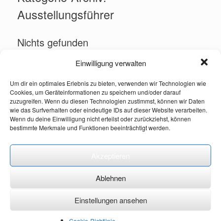
Ausstellungsführer
Nichts gefunden
Einwilligung verwalten
Das Gesuchte konnte leider nicht gefunden werden. Vielleicht
hilft die Suchfunktion.
Um dir ein optimales Erlebnis zu bieten, verwenden wir Technologien wie
Suchen
Cookies, um Geräteinformationen zu speichern und/oder darauf
nach:
zuzugreifen. Wenn du diesen Technologien zustimmst, können wir Daten
wie das Surfverhalten oder eindeutige IDs auf dieser Website verarbeiten.
Wenn du deine Einwilligung nicht erteilst oder zurückziehst, können
Suchen
bestimmte Merkmale und Funktionen beeinträchtigt werden.
nach:
Akzeptieren
Neueste Beiträge
Ablehnen
Wasser ist Leben
Ice and Fire – Leben unter null Grad in Tirol
Einstellungen ansehen
Cookie-Richtlinie